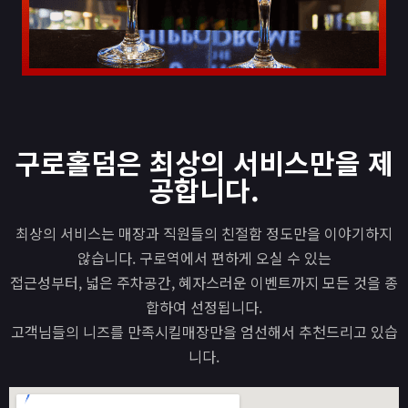
구로홀덤은 최상의 서비스만을 제
공합니다.
최상의 서비스는 매장과 직원들의 친절함 정도만을 이야기하지
않습니다. 구로역에서 편하게 오실 수 있는
접근성부터, 넓은 주차공간, 혜자스러운 이벤트까지 모든 것을 종
합하여 선정됩니다.
고객님들의 니즈를 만족시킬매장만을 엄선해서 추천드리고 있습
니다.