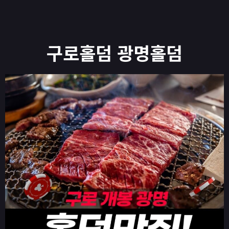
구로홀덤 광명홀덤