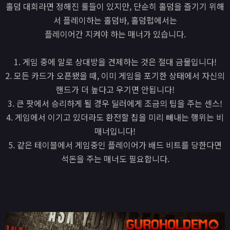
홀덤 대회라면 정해진 룰들이 있지만, 단순히 홀덤을 즐기기 위해
서 플레이하는 홀덤바, 홀덤펍에서는
플레이어간 지켜야 하는 매너가 있습니다.
1. 게임 중에 말로 상대방을 견제하는 것은 절대 금물입니다!
2. 모든 카드가 오픈됐을 때, 이미 게임을 포기한 상태에서 자신의
핸드가 더 높다고 우기면 안됩니다!
3. 큰 팟에서 승리하게 될 경우 딜러에게 조금의 팁을 주는 센스!
4. 게임에서 이기고 있더라도 환전할 칩을 미리 빼내는 행위는 비
매너입니다!
5. 같은 테이블에서 게임중인 플레이어가 배드 비트를 당한다면
석돈을 주는 매너도 필요합니다.