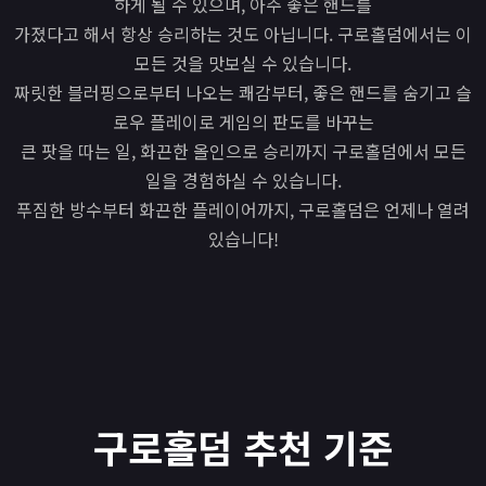
하게 될 수 있으며, 아주 좋은 핸드를
가졌다고 해서 항상 승리하는 것도 아닙니다. 구로홀덤에서는 이
모든 것을 맛보실 수 있습니다.
짜릿한 블러핑으로부터 나오는 쾌감부터, 좋은 핸드를 숨기고 슬
로우 플레이로 게임의 판도를 바꾸는
큰 팟을 따는 일, 화끈한 올인으로 승리까지 구로홀덤에서 모든
일을 경험하실 수 있습니다.
푸짐한 방수부터 화끈한 플레이어까지, 구로홀덤은 언제나 열려
있습니다!
구로홀덤 추천 기준